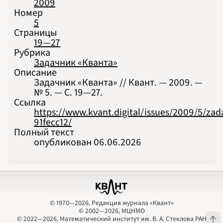
2009
Номер
5
Страницы
19—27
Рубрика
Задачник «Кванта»
Описание
Задачник «Кванта» // Квант. — 2009. —
№ 5. — С. 19‍—‍27.
Ссылка
https://www.kvant.digital/issues/2009/5/za
91fecc12/
Полный текст
опубликован 06.06.2026
© 1970—2026, Редакция журнала «Квант»
© 2002—2026, МЦНМО
© 1970—2026, Редакция журнала «Квант»
© 2002—2026, МЦНМО
© 2022—2026, Математический институт им. В. А. Стеклова РАН
© 2022—2026, Математический институт им. В. А. Стеклова РАН