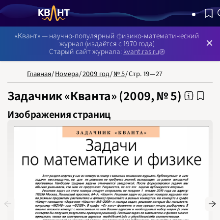
NB: Сортировка результатов — по релевантности, поиск в 
«Квант» — научно-популярный физико-математический
журнал (издаётся с 1970 года)
Старый сайт журнала:
kvant.ras.ru
Главная
/
Номера
/
2009 год
/
№ 5
/
Стр. 19—27
Задачник «Кванта» (2009, № 5)
Изображения страниц