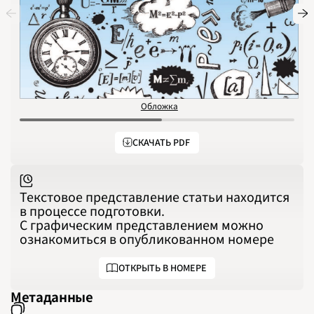
1991
1992
1993
1994
1995
1996
1997
1998
1999
2000
2001
2002
Обложка
С
2003
2004
2005
2006
СКАЧАТЬ PDF
2007
2008
2009
2010
2011
2012
Текстовое представление статьи находится
2013
в процессе подготовки.
2014
2015
С графическим представлением можно
2016
ознакомиться в опубликованном номере
2017
2018
2019
2020
ОТКРЫТЬ В НОМЕРЕ
2021
2022
2023
Метаданные
2024
2025