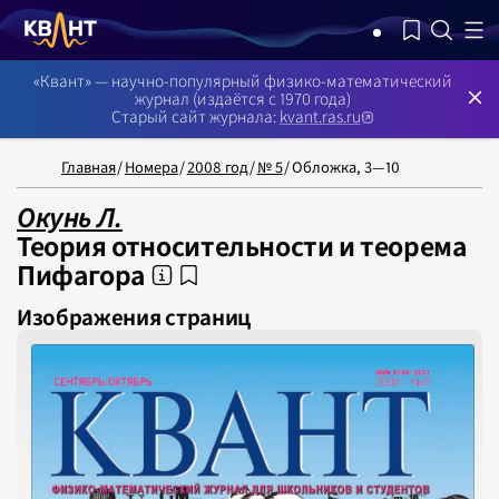
NB: Сортировка результатов — по релевантности, поиск в номерах 
«Квант» — научно-популярный физико-математический
журнал (издаётся с 1970 года)
Старый сайт журнала:
kvant.ras.ru
Главная
/
Номера
/
2008 год
/
№ 5
/
Обложка, 3—10
НОМЕРА
СТАТЬИ
ЗАДАЧИ
УКАЗАТЕЛИ
РУБРИКАТОРЫ
О 
1970
Окунь Л.
1971
1972
Теория относительности и теорема
1973
1974
Пифагора
1975
1976
1977
Изображения страниц
1978
1979
1980
1981
1982
1983
1984
1985
1986
1987
1988
1989
1990