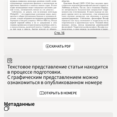
1994
1995
1996
1997
1998
1999
2000
2001
2002
2003
Стр. 16
С
2004
2005
2006
2007
СКАЧАТЬ PDF
2008
2009
2010
2011
2012
2013
Текстовое представление статьи находится
2014
в процессе подготовки.
2015
2016
С графическим представлением можно
2017
ознакомиться в опубликованном номере
2018
2019
2020
2021
ОТКРЫТЬ В НОМЕРЕ
2022
2023
2024
Метаданные
2025
2026
ПОДРОБНО