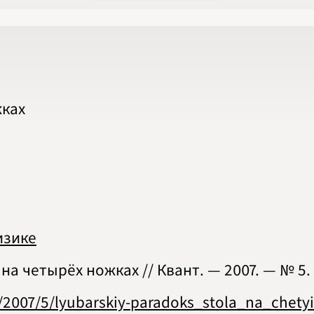
2020
2021
2022
2023
2024
2025
2026
ПОДРОБНО
жках
изике
а четырёх ножках // Квант. — 2007. — № 5. — 
s/2007/5/lyubarskiy-paradoks_stola_na_chet