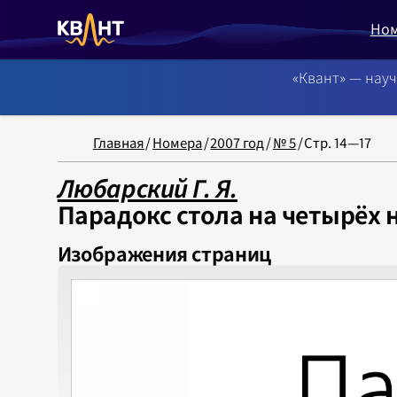
Но
«Квант» — нау
NB: Сортировка
Главная
/
Номера
/
2007 год
/
№ 5
/
Стр. 14—17
Любарский Г. Я.
Парадокс стола на четырёх 
Изображения страниц