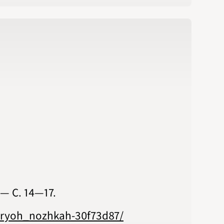
С. 14‍—‍17.
yiryoh_nozhkah-30f73d87/