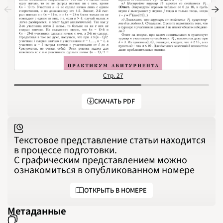
1991
1992
1993
1994
1995
1996
1997
1998
1999
2000
2001
Стр. 27
С
2002
2003
2004
2005
СКАЧАТЬ PDF
2006
2007
2008
2009
2010
2011
Текстовое представление статьи находится
2012
2013
в процессе подготовки.
2014
С графическим представлением можно
2015
2016
ознакомиться в опубликованном номере
2017
2018
2019
ОТКРЫТЬ В НОМЕРЕ
2020
2021
2022
Метаданные
2023
2024
2025