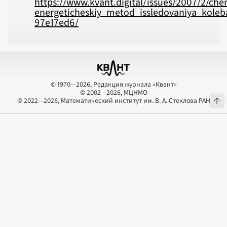
https://www.kvant.digital/issues/2007/2/che
energeticheskiy_metod_issledovaniya_koleb
97e17ed6/
© 1970—2026, Редакция журнала «Квант»
© 2002—2026, МЦНМО
© 1970—2026, Редакция журнала «Квант»
© 2002—2026, МЦНМО
© 2022—2026, Математический институт им. В. А. Стеклова РАН
© 2022—2026, Математический институт им. В. А. Стеклова РАН