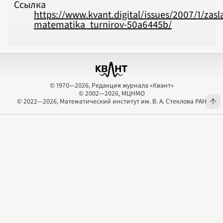
Ссылка
https://www.kvant.digital/issues/2007/1/zasl
matematika_turnirov-50a6445b/
© 1970—2026, Редакция журнала «Квант»
© 2002—2026, МЦНМО
© 1970—2026, Редакция журнала «Квант»
© 2002—2026, МЦНМО
© 2022—2026, Математический институт им. В. А. Стеклова РАН
© 2022—2026, Математический институт им. В. А. Стеклова РАН