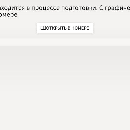
2020
аходится в процессе подготовки. С графи
2021
2022
номере
2023
2024
2025
ОТКРЫТЬ В НОМЕРЕ
2026
ПОДРОБНО