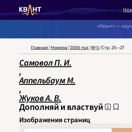
Но
«Квант» — нау
NB: Сортировка
Главная
/
Номера
/
2006 год
/
№ 5
/
Стр. 25—27
Самовол П. И.
‍,
Аппельбаум М.
‍,
Жуков А. В.
Дополняй и властвуй
Изображения страниц