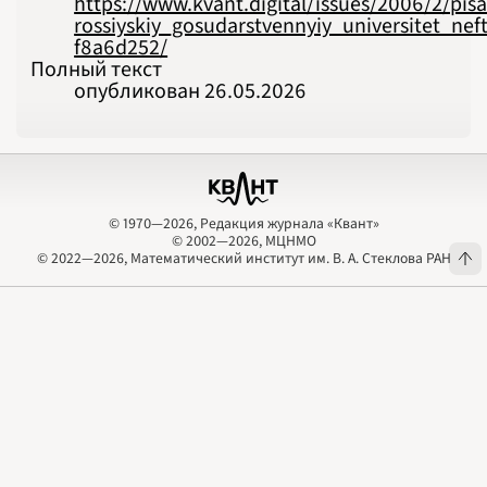
https://www.kvant.digital/issues/2006/2/pis
rossiyskiy_gosudarstvennyiy_universitet_ne
f8a6d252/
Полный текст
опубликован 26.05.2026
© 1970—2026, Редакция журнала «Квант»
© 2002—2026, МЦНМО
© 1970—2026, Редакция журнала «Квант»
© 2002—2026, МЦНМО
© 2022—2026, Математический институт им. В. А. Стеклова РАН
© 2022—2026, Математический институт им. В. А. Стеклова РАН