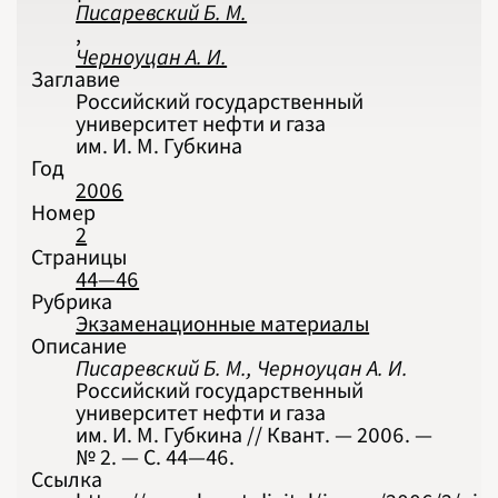
2024
Писаревский Б. М.
2025
2026
,
ПОДРОБНО
Черноуцан А. И.
Заглавие
Российский государственный
университет нефти и газа
им. И. М. Губкина
Год
2006
Номер
2
Страницы
44—46
Рубрика
Экзаменационные материалы
Описание
Писаревский Б. М., Черноуцан А. И.
Российский государственный
университет нефти и газа
им. И. М. Губкина // Квант. — 2006. —
№ 2. — С. 44‍—‍46.
Ссылка