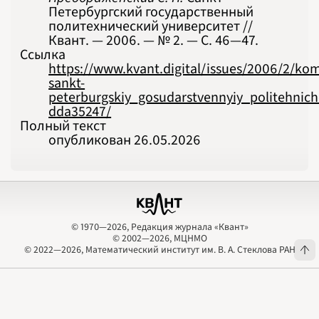
Петербургский государственный
политехнический университет //
Квант. — 2006. — № 2. — С. 46‍—‍47.
Ссылка
https://www.kvant.digital/issues/2006/2/k
sankt-
peterburgskiy_gosudarstvennyiy_politehniche
dda35247/
Полный текст
опубликован 26.05.2026
© 1970—2026, Редакция журнала «Квант»
© 2002—2026, МЦНМО
© 1970—2026, Редакция журнала «Квант»
© 2002—2026, МЦНМО
© 2022—2026, Математический институт им. В. А. Стеклова РАН
© 2022—2026, Математический институт им. В. А. Стеклова РАН