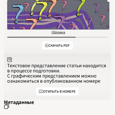
1991
1992
1993
1994
1995
1996
1997
1998
1999
2000
Обложка
С
2001
2002
2003
2004
СКАЧАТЬ PDF
2005
2006
2007
2008
2009
2010
Текстовое представление статьи находится
2011
в процессе подготовки.
2012
2013
С графическим представлением можно
2014
2015
ознакомиться в опубликованном номере
2016
2017
2018
ОТКРЫТЬ В НОМЕРЕ
2019
2020
2021
Метаданные
2022
2023
2024
2025