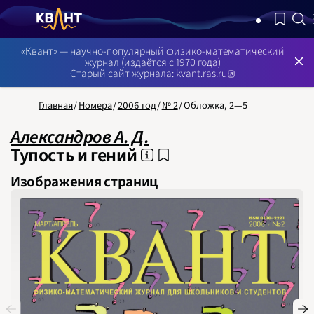
NB: Сортировка результатов — по релевантности, поиск в номе
«Квант» — научно-популярный физико-математический
журнал (издаётся с 1970 года)
Старый сайт журнала:
kvant.ras.ru
Главная
/
Номера
/
2006 год
/
№ 2
/
Обложка, 2—5
НОМЕРА
СТАТЬИ
ЗАДАЧИ
УКАЗАТЕЛИ
РУБРИКАТОРЫ
О 
1970
Александров А. Д.
1971
1972
Тупость и гений
1973
1974
1975
Изображения страниц
1976
1977
1978
1979
1980
1981
1982
1983
1984
1985
1986
1987
1988
1989
1990