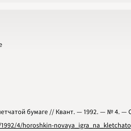
2020
2021
2022
2023
2024
2025
2026
ПОДРОБНО
е
етчатой бумаге // Квант. — 1992. — № 4. — С
es/1992/4/horoshkin-novaya_igra_na_kletch