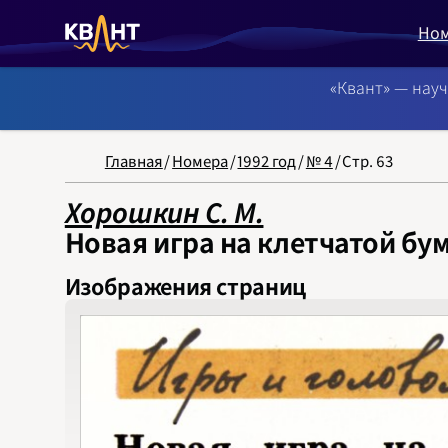
Но
«Квант» — нау
NB: Сортировка
Главная
/
Номера
/
1992 год
/
№ 4
/
Стр. 63
Хорошкин С. М.
Новая игра на клетчатой бу
Изображения страниц