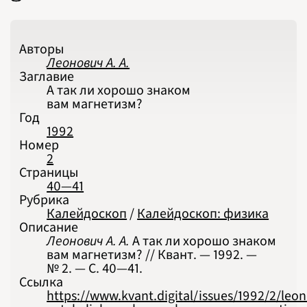
2026
ПОДРОБНО
Авторы
Леонович А. А.
Заглавие
А так ли хорошо знаком
вам магнетизм?
Год
1992
Номер
2
Страницы
40—41
Рубрика
Калейдоскоп
/
Калейдоскоп: физика
Описание
Леонович А. А.
А так ли хорошо знаком
вам магнетизм? // Квант. — 1992. —
№ 2. — С. 40‍—‍41.
Ссылка
https://www.kvant.digital/issues/1992/2/leon