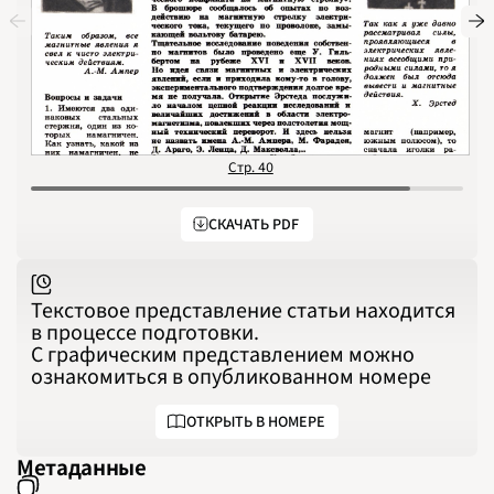
1991
1992
1993
1994
1995
1996
1997
1998
1999
2000
2001
2002
Стр. 40
С
2003
2004
2005
2006
СКАЧАТЬ PDF
2007
2008
2009
2010
2011
2012
Текстовое представление статьи находится
2013
в процессе подготовки.
2014
2015
С графическим представлением можно
2016
ознакомиться в опубликованном номере
2017
2018
2019
2020
ОТКРЫТЬ В НОМЕРЕ
2021
2022
2023
Метаданные
2024
2025