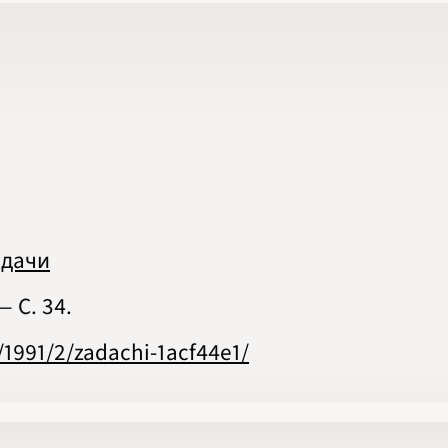
2020
2021
2022
2023
2024
2025
2026
ПОДРОБНО
адачи
— С. 34.
/1991/2/zadachi-1acf44e1/