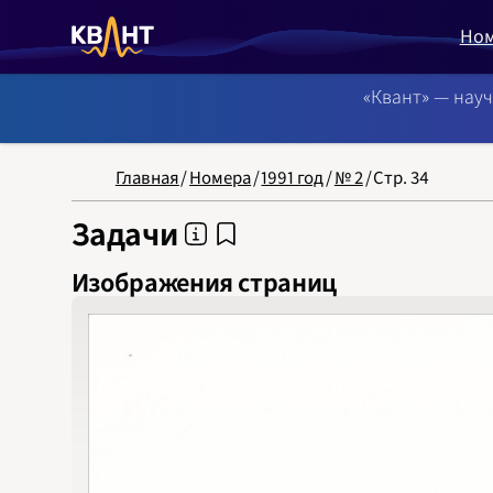
Но
«Квант» — нау
NB: Сортировка
Главная
/
Номера
/
1991 год
/
№ 2
/
Стр. 34
Задачи
Изображения страниц