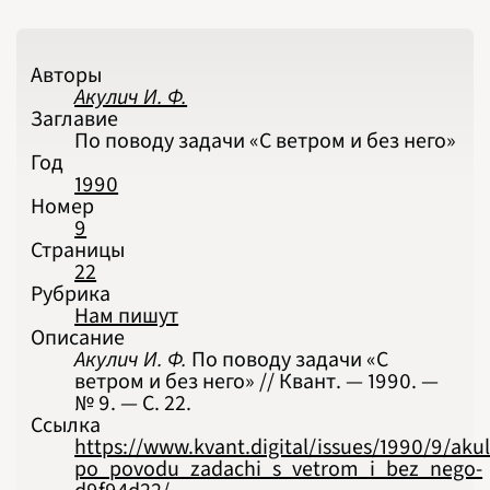
ПОДРОБНО
Авторы
Акулич И. Ф.
Заглавие
По поводу задачи «С ветром и без него»
Год
1990
Номер
9
Страницы
22
Рубрика
Нам пишут
Описание
Акулич И. Ф.
По поводу задачи «С
ветром и без него» // Квант. — 1990. —
№ 9. — С. 22.
Ссылка
https://www.kvant.digital/issues/1990/9/akul
po_povodu_zadachi_s_vetrom_i_bez_nego-