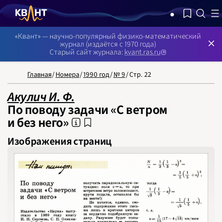
NB: Сортировка результатов — по релевантности, поиск в номерах
«Квант» — научно-популярный физико-математический
журнал (издаётся с 1970 года)
Старый сайт журнала:
kvant.ras.ru
Главная
/
Номера
/
1990 год
/
№ 9
/
Стр. 22
НОМЕРА
СТАТЬИ
ЗАДАЧИ
УКАЗАТЕЛИ
РУБРИКАТОРЫ
О 
1970
Акулич И. Ф.
1971
1972
По поводу задачи «С ветром
1973
1974
и без него»
1975
1976
1977
1978
Изображения страниц
1979
1980
1981
1982
1983
1984
1985
1986
1987
1988
1989
1990
1991