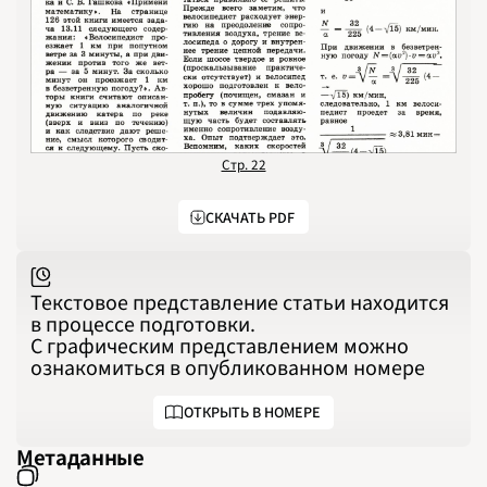
1992
1993
1994
1995
1996
1997
1998
1999
2000
2001
2002
2003
Стр. 22
2004
2005
2006
СКАЧАТЬ PDF
2007
2008
2009
2010
2011
2012
Текстовое представление статьи находится
2013
2014
в процессе подготовки.
2015
С графическим представлением можно
2016
2017
ознакомиться в опубликованном номере
2018
2019
2020
ОТКРЫТЬ В НОМЕРЕ
2021
2022
2023
Метаданные
2024
2025
2026