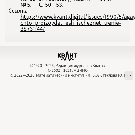
№ 5. — С. 50‍—‍53.
Ссылка
https://www.kvant.digital/issues/1990/5/ag
chto_proizoydet_esli_ischeznet_trenie-
38761f44/
© 1970—2026, Редакция журнала «Квант»
© 2002—2026, МЦНМО
© 1970—2026, Редакция журнала «Квант»
© 2002—2026, МЦНМО
© 2022—2026, Математический институт им. В. А. Стеклова РАН
© 2022—2026, Математический институт им. В. А. Стеклова РАН