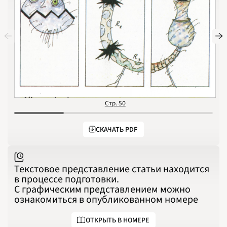
1989
1990
1991
1992
1993
1994
1995
1996
1997
1998
1999
2000
2001
2002
2003
2004
Стр. 50
2005
2006
2007
2008
СКАЧАТЬ PDF
2009
2010
2011
2012
2013
2014
Текстовое представление статьи находится
2015
в процессе подготовки.
2016
2017
С графическим представлением можно
2018
2019
ознакомиться в опубликованном номере
2020
2021
2022
ОТКРЫТЬ В НОМЕРЕ
2023