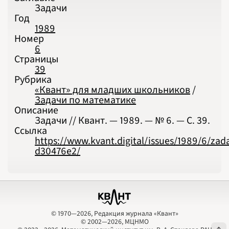
Задачи
Год
1989
Номер
6
Страницы
39
Рубрика
«Квант» для младших школьников
/
Задачи по математике
Описание
Задачи // Квант. — 1989. — № 6. — С. 39.
Ссылка
https://www.kvant.digital/issues/1989/6/zad
d30476e2/
© 1970—2026, Редакция журнала «Квант»
© 2002—2026, МЦНМО
© 1970—2026, Редакция журнала «Квант»
© 2002—2026, МЦНМО