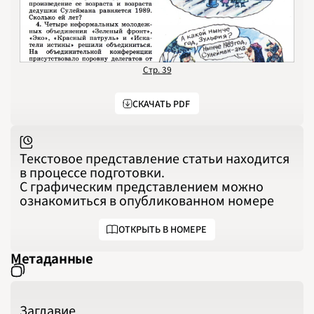
1996
1997
1998
1999
2000
2001
2002
2003
Стр. 39
2004
2005
2006
СКАЧАТЬ PDF
2007
2008
2009
2010
2011
2012
Текстовое представление статьи находится
2013
2014
в процессе подготовки.
2015
С графическим представлением можно
2016
2017
ознакомиться в опубликованном номере
2018
2019
2020
ОТКРЫТЬ В НОМЕРЕ
2021
2022
2023
Метаданные
2024
2025
2026
ПОДРОБНО
Заглавие