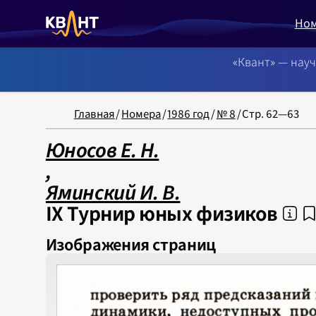
Но
«Квант» — нау
NB: Сортировка
Главная
/
Номера
/
1986 год
/
№ 8
/
Стр. 62—63
Юносов Е. Н.
‍,
Яминский И. В.
IX Турнир юных физиков
Изображения страниц