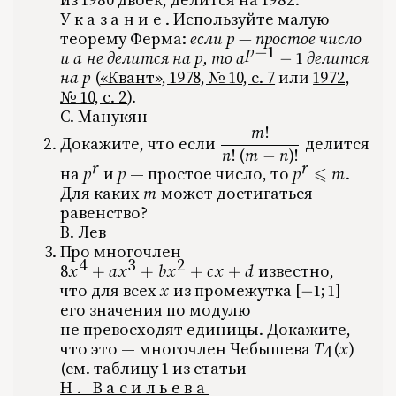
Указание.
Используйте малую
теорему Ферма:
если
p
‍ — простое число
p
p
1
−
и
a
‍ не делится на
p
‍,
‍ то
a
1
‍ делится
a
p
a^{p-1}-1
−
на
p
(
«Квант», 1978, № 10, с. 7
или
1972,
p
№ 10, с. 2
).
С. Манукян
m
!
\dfrac{m!}{n!\,(m-n)!}
Докажите, что если
‍ делится
n
!
(
m
n
)
!
−
r
r
на
p
‍ и
p
‍ — простое число, то
p
⩽
m
‍.
p^r
p
p^r\le m
Для каких
m
‍ может достигаться
m
равенство?
В. Лев
Про многочлен
4
3
2
8
x
a
x
b
x
c
x
d
‍ известно,
8x^4+ax^3+bx^2+cx+d
+
+
+
+
что для всех
x
‍ из промежутка
[
1
;
1
]
x
[-1;1]
−
его значения по модулю
не превосходят единицы. Докажите,
что это — многочлен Чебышева
T
(
x
)
T_4(x)
4
(см. таблицу 1 из статьи
Н. Васильева