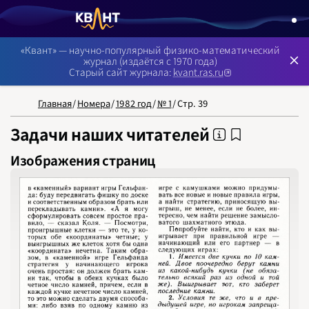
NB: Сортировка результатов — по релевантности, пои
«Квант» — научно-популярный физико-математический
журнал (издаётся с 1970 года)
Старый сайт журнала:
kvant.ras.ru
Главная
/
Номера
/
1982 год
/
№ 1
/
Стр. 39
Задачи наших читателей
Изображения страниц