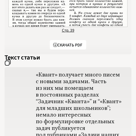
Стр. 39
НОМЕРА
СТАТЬИ
ЗАДАЧИ
УКАЗАТЕЛИ
РУБРИКАТОРЫ
О 
1970
СКАЧАТЬ PDF
1971
1972
1973
Текст статьи
1974
1975
1976
1977
1978
«Квант» получает много писем
1979
с новыми задачами. Часть
1980
1981
из них мы помещаем
1982
1983
в постоянных разделах
1984
“Задачник «Кванта»” и “«Квант»
1985
1986
для младших школьников”;
1987
1988
немало интересных
1989
1990
по формулировке отдельных
1991
задач публикуется
1992
1993
под рубриками «Задачи наших
1994