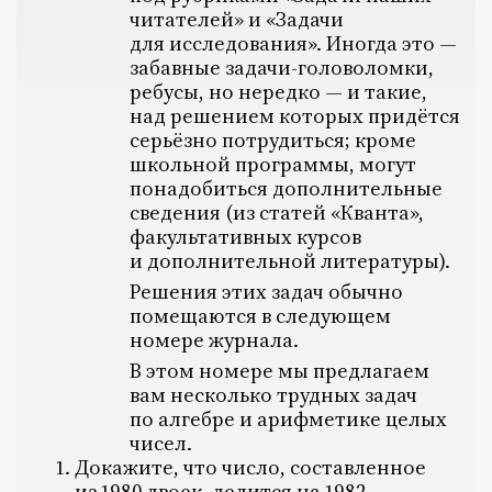
1995
читателей» и «Задачи
1996
для исследования». Иногда это —
1997
1998
забавные задачи-головоломки,
1999
2000
ребусы, но нередко — и такие,
2001
2002
над решением которых придётся
2003
серьёзно потрудиться; кроме
2004
2005
школьной программы, могут
2006
2007
понадобиться дополнительные
2008
сведения (из статей «Кванта»,
2009
2010
факультативных курсов
2011
2012
и дополнительной литературы).
2013
2014
Решения этих задач обычно
2015
2016
помещаются в следующем
2017
2018
номере журнала.
2019
2020
В этом номере мы предлагаем
2021
вам несколько трудных задач
2022
2023
по алгебре и арифметике целых
2024
2025
чисел.
2026
Докажите, что число, составленное
ПОДРОБНО
из 1980 двоек, делится на 1982.