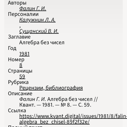
Авторы
Фалин Г. И.
Персоналии
Калужнин Л. А.
,
Сущанский В. И.
Заглавие
Алгебра без чисел
Год
1981
Номер
8
Страницы
59
Рубрика
Рецензии, библиография
Описание
Фалин Г. И.
Алгебра без чисел //
Квант. — 1981. — № 8. — С. 59.
Ссылка
https://www.kvant.digital/issues/1981/8/falin
algebra_bez_chisel-89f2f32e/