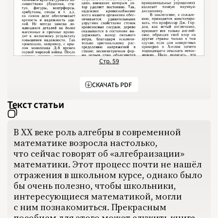
НОМЕРА
СТАТЬИ
ЗАДАЧИ
УКАЗАТЕЛИ
РУБРИКАТОРЫ
О 
1970
1971
1972
1973
1974
1975
1976
Стр. 59
1977
1978
1979
1980
СКАЧАТЬ PDF
1981
1982
1983
Текст статьи
1984
1985
1986
1987
В XX веке роль алгебры в современной
1988
1989
математике возросла настолько,
1990
1991
что сейчас говорят об «алгебраизации»
1992
математики. Этот процесс почти не нашёл
1993
1994
отражения в школьном курсе, однако было
1995
1996
бы очень полезно, чтобы школьники,
1997
1998
интересующиеся математикой, могли
1999
с ним познакомиться. Прекрасным
2000
2001
пособием для этого может служить книга