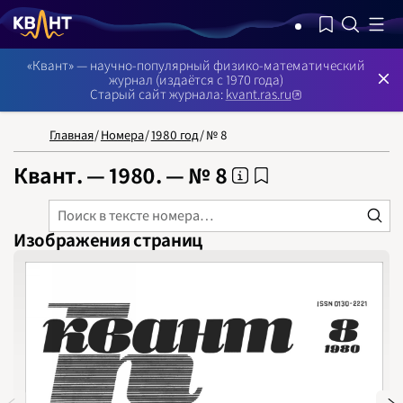
NB: Сортировка результатов — по релевантности, поиск в номерах —
«Квант» — научно-популярный физико-математический
журнал (издаётся с 1970 года)
Старый сайт журнала:
kvant.ras.ru
Главная
/
Номера
/
1980 год
/
№ 8
Квант. — 1980. — № 8
Изображения страниц