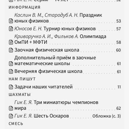
ИНФОРМАЦИЯ
Каслин В. М., Стародуб А. Н.
Праздник
юных физиков
53
Юносов Е. Н.
Турнир юных физиков
57
Криворучко А. И., Фильков А.
Олимпиада
ОмПИ + МФТИ
58
Заочная физическая школа
60
Дополнительный приём в заочные
математические школы
61
Вечерняя физическая школа
61
НАМ ПИШУТ
Задачи наших читателей
11
ШАХМАТЫ
Гик Е. Я.
Три миниатюры чемпионов
мира
62
Гик Е. Я.
Шесть Оскаров
Обложка (с. 3)
СМЕСЬ