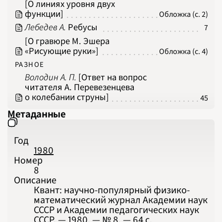
[О линиях уровня двух
функции]
Обложка (с. 2)
Лебедев А.
Ребусы
7
[О гравюре М. Эшера
«Рисующие руки»]
Обложка (с. 4)
РАЗНОЕ
Володин А. П.
[Ответ на вопрос
читателя А. Перевезенцева
о колебании струны]
45
Метаданные
Год
1980
Номер
8
Описание
Квант: научно-популярный физико-
математический журнал Академии наук
СССР и Академии педагогических наук
СССР. — 1980. — № 8. — 64 с.