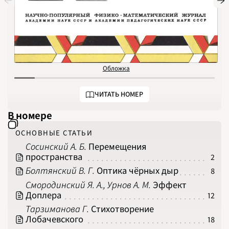
НОМЕРА
СТАТЬИ
ЗАДАЧИ
УКАЗАТЕЛИ
РУБРИКАТОРЫ
О 
1970
1971
1972
1973
1974
1975
Обложка
О
1976
1977
1978
1979
ЧИТАТЬ НОМЕР
1980
1981
1982
В номере
1983
1984
1985
ОСНОВНЫЕ СТАТЬИ
1986
1987
Сосинский А. Б.
Перемещения
1988
1989
пространства
2
1990
1991
Болтянский В. Г.
Оптика чёрных дыр
8
1992
1993
Смородинский Я. А., Урнов А. М.
Эффект
1994
Доплера
1995
12
1996
1997
Тарзиманова Г.
Стихотворение
1998
Лобачевского
18
1999
2000