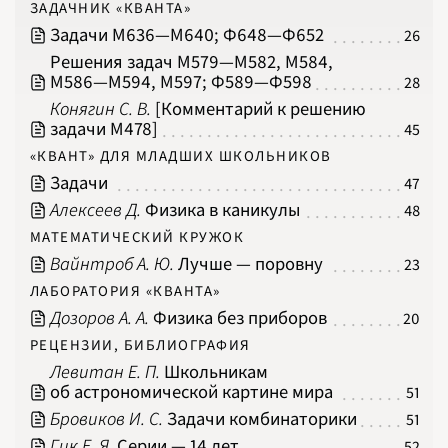
ЗАДАЧНИК «КВАНТА»
2001
2002
Задачи М636‍—‍М640; Ф648‍—‍Ф652
2003
26
2004
Решения задач М579‍—‍М582, М584,
2005
2006
М586‍—‍М594, М597; Ф589‍—‍Ф598
28
2007
2008
Конягин С. В.
[Комментарий к решению
2009
2010
задачи М478]
45
2011
2012
«КВАНТ» ДЛЯ МЛАДШИХ ШКОЛЬНИКОВ
2013
2014
Задачи
47
2015
2016
Алексеев Д.
Физика в каникулы
48
2017
2018
МАТЕМАТИЧЕСКИЙ КРУЖОК
2019
2020
Вайнтроб А. Ю.
Лучше — поровну
23
2021
2022
2023
ЛАБОРАТОРИЯ «КВАНТА»
2024
Дозоров А. А.
Физика без приборов
2025
20
2026
РЕЦЕНЗИИ, БИБЛИОГРАФИЯ
ПОДРОБНО
Левитан Е. П.
Школьникам
об астрономической картине мира
51
Бровиков И. С.
Задачи комбинаторики
51
Гик Е. Я.
Серии — 14 лет
52