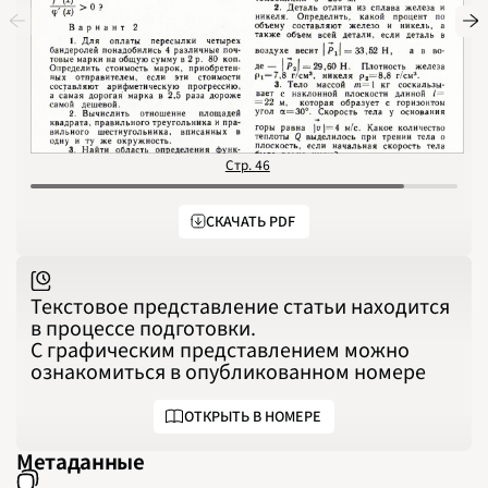
1991
1992
1993
1994
1995
1996
1997
1998
1999
2000
2001
2002
Стр. 46
С
2003
2004
2005
2006
СКАЧАТЬ PDF
2007
2008
2009
2010
2011
2012
Текстовое представление статьи находится
2013
в процессе подготовки.
2014
2015
С графическим представлением можно
2016
ознакомиться в опубликованном номере
2017
2018
2019
2020
ОТКРЫТЬ В НОМЕРЕ
2021
2022
2023
Метаданные
2024
2025