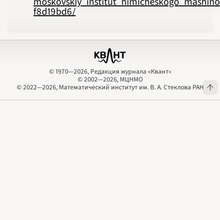
moskovskiy_institut_himicheskogo_mashino
f8d19bd6/
© 1970—2026, Редакция журнала «Квант»
© 2002—2026, МЦНМО
© 1970—2026, Редакция журнала «Квант»
© 2002—2026, МЦНМО
© 2022—2026, Математический институт им. В. А. Стеклова РАН
© 2022—2026, Математический институт им. В. А. Стеклова РАН