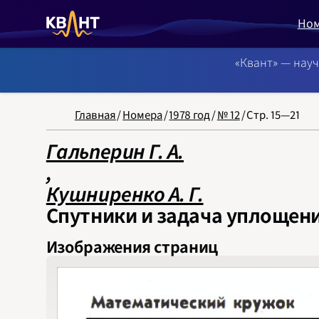
Но
«Квант» — нау
NB: Сортировка
Главная
/
Номера
/
1978 год
/
№ 12
/
Стр. 15—21
Гальперин Г. А.
‍,
Кушниренко А. Г.
Спутники и задача уплощен
Изображения страниц