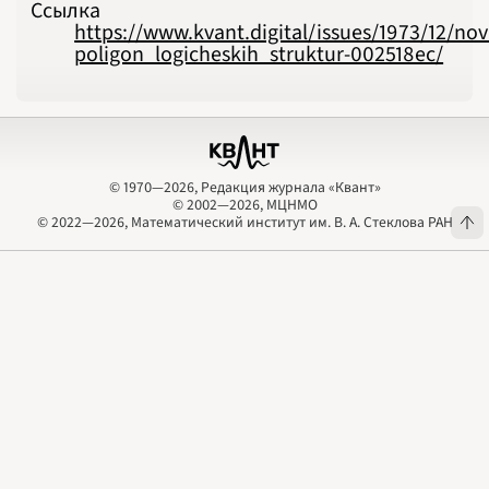
Ссылка
https://www.kvant.digital/issues/1973/12/nov
poligon_logicheskih_struktur-002518ec/
© 1970—2026, Редакция журнала «Квант»
© 2002—2026, МЦНМО
© 1970—2026, Редакция журнала «Квант»
© 2002—2026, МЦНМО
© 2022—2026, Математический институт им. В. А. Стеклова РАН
© 2022—2026, Математический институт им. В. А. Стеклова РАН