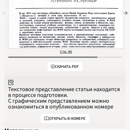
1990
1991
1992
1993
1994
1995
1996
1997
1998
1999
2000
2001
2002
2003
Стр. 46
С
2004
2005
2006
2007
СКАЧАТЬ PDF
2008
2009
2010
2011
2012
2013
Текстовое представление статьи находится
2014
2015
в процессе подготовки.
2016
С графическим представлением можно
2017
2018
ознакомиться в опубликованном номере
2019
2020
2021
ОТКРЫТЬ В НОМЕРЕ
2022
2023
2024