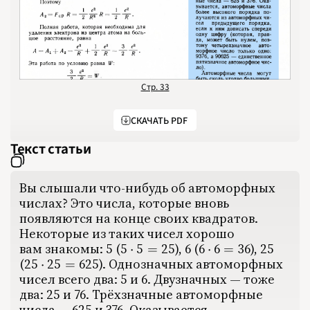
1971
1972
1973
1974
1975
1976
1977
1978
1979
1980
Стр. 33
1981
1982
1983
СКАЧАТЬ PDF
1984
1985
1986
Текст статьи
1987
1988
1989
1990
1991
Вы слышали что-нибудь об автоморфных
1992
числах? Это числа, которые вновь
1993
1994
появляются на конце своих квадратов.
1995
1996
Некоторые из таких чисел хорошо
1997
вам знакомы: 5
(
5
5
2
5
‍),
‍ 6
(
6
6
3
6
‍),
‍ 25
1998
5\cdot5=25
6\cdot6=36
⋅
=
⋅
=
1999
(
2
5
2
5
6
2
5
‍).
‍ Однознаҹных автоморфных
25\cdot25=625
⋅
=
2000
2001
чисел всего два: 5 и 6. Двузначных — тоже
2002
2003
два: 25 и 76. Трёхзначные автоморфные
2004
числа — 625 и 376. Оказывается,
2005