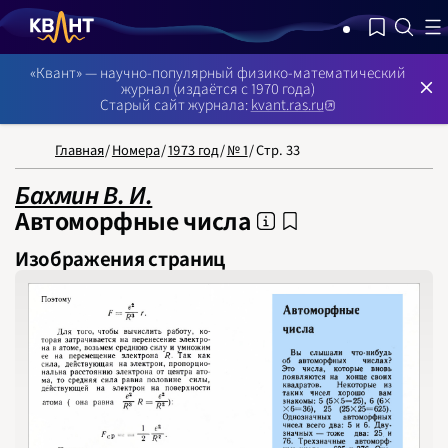
NB: Сортировка результатов — по релевантности, поиск в номерах
«Квант» — научно-популярный физико-математический
журнал (издаётся с 1970 года)
Старый сайт журнала:
kvant.ras.ru
Главная
/
Номера
/
1973 год
/
№ 1
/
Стр. 33
Бахмин В. И.
Автоморфные числа
Изображения страниц
НОМЕРА
СТАТЬИ
ЗАДАЧИ
УКАЗАТЕЛИ
РУБРИКАТОРЫ
О 
1970