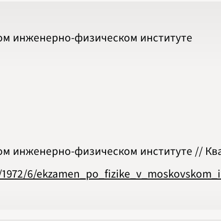
2020
2021
2022
2023
ком инженерно-физическом институте
2024
2025
2026
ПОДРОБНО
м инженерно-физическом институте // Квант
es/1972/6/ekzamen_po_fizike_v_moskovskom_i