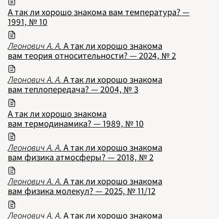
2023
2024
А так ли хорошо знакома вам температура? —
2025
1991, № 10
2026
ПОДРОБНО
Леонович А. А.
А так ли хорошо знакома
вам теория относительности? — 2024, № 2
Леонович А. А.
А так ли хорошо знакома
вам теплопередача? — 2004, № 3
А так ли хорошо знакома
вам термодинамика? — 1989, № 10
Леонович А. А.
А так ли хорошо знакома
вам физика атмосферы? — 2018, № 2
Леонович А. А.
А так ли хорошо знакома
вам физика молекул? — 2025, № 11/12
Леонович А. А.
А так ли хорошо знакома