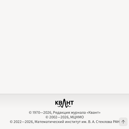
2009
2010
2011
2012
2013
2014
2015
2016
2017
2018
2019
2020
2021
2022
2023
2024
2025
2026
ПОДРОБНО
© 1970—2026, Редакция журнала «Квант»
© 2002—2026, МЦНМО
© 1970—2026, Редакция журнала «Квант»
© 2002—2026, МЦНМО
© 2022—2026, Математический институт им. В. А. Стеклова РАН
© 2022—2026, Математический институт им. В. А. Стеклова РАН