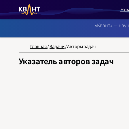
Но
«Квант» — нау
NB: Сортировка
Главная
/
Задачи
/
Авторы задач
Указатель авторов задач