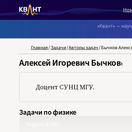
Но
«Квант» — нау
NB: Сортировка
Главная
/
Задачи
/
Авторы задач
/
Бычков Алекс
Алексей Игоревич Бычков
1
Доцент СУНЦ МГУ.
Задачи по физике
Задача Ф2861