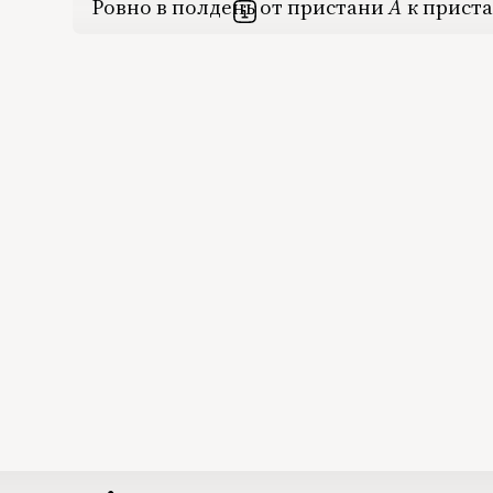
Ровно в полдень от пристани
A
‍ к прис
A