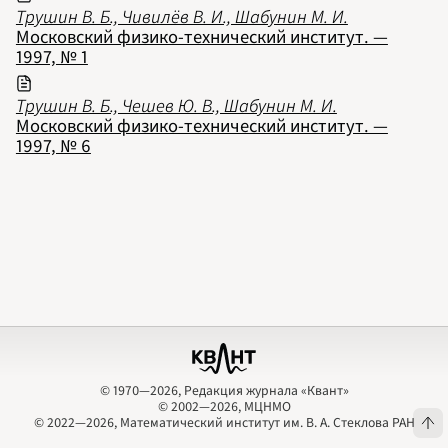
2009
Трушин В. Б., Чивилёв В. И., Шабунин М. И.
2010
Московский физико-технический институт. —
2011
2012
1997, № 1
2013
2014
2015
2016
Трушин В. Б., Чешев Ю. В., Шабунин М. И.
2017
Московский физико-технический институт. —
2018
2019
1997, № 6
2020
2021
2022
2023
2024
2025
2026
ПОДРОБНО
© 1970—2026, Редакция журнала «Квант»
© 2002—2026, МЦНМО
© 1970—2026, Редакция журнала «Квант»
© 2002—2026, МЦНМО
© 2022—2026, Математический институт им. В. А. Стеклова РАН
© 2022—2026, Математический институт им. В. А. Стеклова РАН