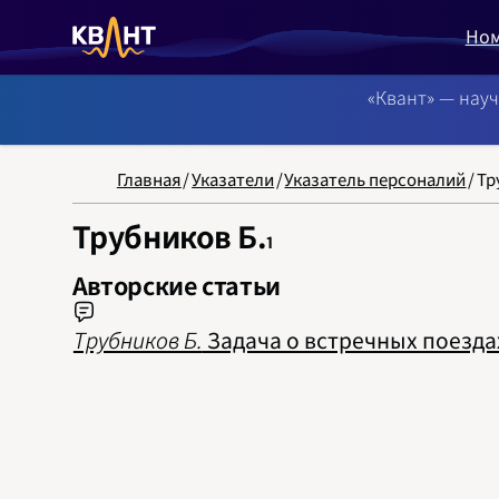
Но
«Квант» — нау
NB: Сортировка
Главная
/
Указатели
/
Указатель персоналий
/
Тр
Трубников Б.
1
Авторские статьи
Трубников Б.
Задача о встречных поездах