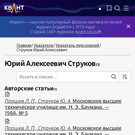
NB: Сортировка результатов — по релевантности, поиск в номерах —
«Квант» — научно-популярный физико-математический
журнал (издаётся с 1970 года)
Старый сайт журнала:
kvant.ras.ru
Главная
/
Указатели
/
Указатель персоналий
/
Струков Юрий Алексеевич
Юрий Алексеевич Струков
15
НОМЕРА
СТАТЬИ
ЗАДАЧИ
УКАЗАТЕЛИ
РУБРИКАТОРЫ
О 
1970
1971
1972
Авторские статьи
15
1973
1974
1975
Паршев Л. П., Струков Ю. А.
Московское высшее
1976
1977
техническое училище им. Н. Э. Баумана. —
1978
1988, № 5
1979
1980
1981
1982
Паршев Л. П., Струков Ю. А.
Московское высшее
1983
1984
техническое училище им. Н. Э. Баумана. —