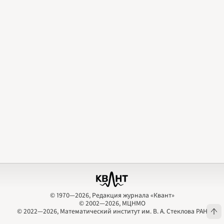
2009
2010
2011
2012
2013
2014
2015
2016
2017
2018
2019
2020
2021
2022
2023
2024
2025
2026
ПОДРОБНО
© 1970—2026, Редакция журнала «Квант»
© 2002—2026, МЦНМО
© 1970—2026, Редакция журнала «Квант»
© 2002—2026, МЦНМО
© 2022—2026, Математический институт им. В. А. Стеклова РАН
© 2022—2026, Математический институт им. В. А. Стеклова РАН