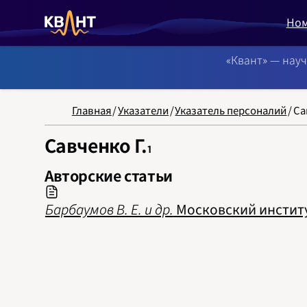
Но
«Квант» — нау
NB: Сортировка
Главная
/
Указатели
/
Указатель персоналий
/
Са
Савченко Г.
1
Авторские статьи
Барбаумов В. Е. и др.
Московский институт