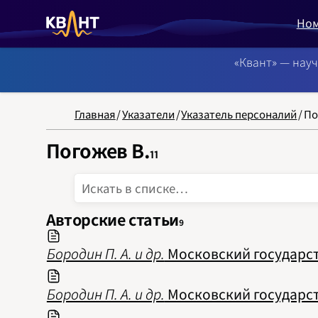
Но
«Квант» — нау
NB: Сортировка
Главная
/
Указатели
/
Указатель персоналий
/
По
Погожев В.
11
Авторские статьи
9
Бородин П. А. и др.
Московский государств
Бородин П. А. и др.
Московский государств