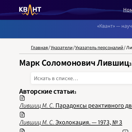
Но
«Квант» — нау
NB: Сортировка
Главная
/
Указатели
/
Указатель персоналий
/
Ли
Марк Соломонович Лившиц
3
Авторские статьи
3
Лившиц М. С.
Парадоксы реактивного дви
Лившиц М. С.
Эхолокация. — 1973, № 3