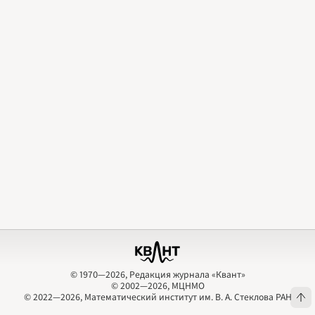
2009
2010
2011
2012
2013
2014
2015
2016
2017
2018
2019
2020
2021
2022
2023
2024
2025
2026
ПОДРОБНО
© 1970—2026, Редакция журнала «Квант»
© 2002—2026, МЦНМО
© 1970—2026, Редакция журнала «Квант»
© 2002—2026, МЦНМО
© 2022—2026, Математический институт им. В. А. Стеклова РАН
© 2022—2026, Математический институт им. В. А. Стеклова РАН