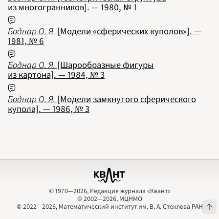
из многогранников]. — 1980, № 1
2009
2010
2011
2012
Боднар О. Я.
[Модели «сферических куполов»]. —
2013
2014
1981, № 6
2015
2016
2017
2018
Боднар О. Я.
[Шарообразные фигуры
2019
из картона]. — 1984, № 3
2020
2021
2022
2023
Боднар О. Я.
[Модели замкнутого сферического
2024
2025
купола]. — 1986, № 3
2026
ПОДРОБНО
© 1970—2026, Редакция журнала «Квант»
© 2002—2026, МЦНМО
© 1970—2026, Редакция журнала «Квант»
© 2002—2026, МЦНМО
© 2022—2026, Математический институт им. В. А. Стеклова РАН
© 2022—2026, Математический институт им. В. А. Стеклова РАН