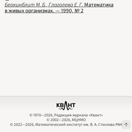
2009
Беркинблит М. Б., Глаголева Е. Г.
Математика
2010
в живых организмах. — 1990, № 2
2011
2012
2013
2014
2015
2016
2017
2018
2019
2020
2021
2022
2023
2024
2025
2026
ПОДРОБНО
© 1970—2026, Редакция журнала «Квант»
© 2002—2026, МЦНМО
© 1970—2026, Редакция журнала «Квант»
© 2002—2026, МЦНМО
© 2022—2026, Математический институт им. В. А. Стеклова РАН
© 2022—2026, Математический институт им. В. А. Стеклова РАН