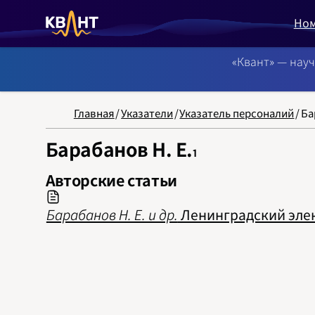
Но
«Квант» — нау
NB: Сортировка
Главная
/
Указатели
/
Указатель персоналий
/
Ба
Барабанов Н. Е.
1
Авторские статьи
Барабанов Н. Е. и др.
Ленинградский элект