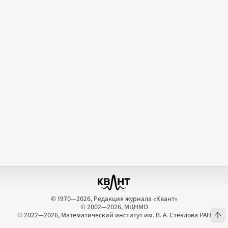
2009
2010
2011
2012
2013
2014
2015
2016
2017
2018
2019
2020
2021
2022
2023
2024
2025
2026
ПОДРОБНО
© 1970—2026, Редакция журнала «Квант»
© 2002—2026, МЦНМО
© 1970—2026, Редакция журнала «Квант»
© 2002—2026, МЦНМО
© 2022—2026, Математический институт им. В. А. Стеклова РАН
© 2022—2026, Математический институт им. В. А. Стеклова РАН