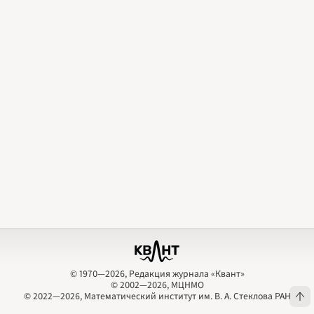
2009
2010
2011
2012
2013
2014
2015
2016
2017
2018
2019
2020
2021
2022
2023
2024
2025
2026
ПОДРОБНО
© 1970—2026, Редакция журнала «Квант»
© 2002—2026, МЦНМО
© 1970—2026, Редакция журнала «Квант»
© 2002—2026, МЦНМО
© 2022—2026, Математический институт им. В. А. Стеклова РАН
© 2022—2026, Математический институт им. В. А. Стеклова РАН