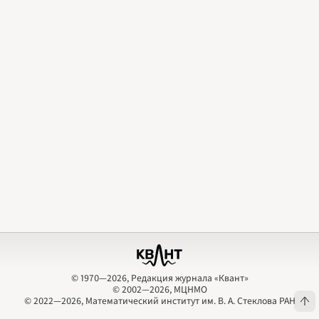
2009
2010
2011
2012
2013
2014
2015
2016
2017
2018
2019
2020
2021
2022
2023
2024
2025
2026
ПОДРОБНО
© 1970—2026, Редакция журнала «Квант»
© 2002—2026, МЦНМО
© 1970—2026, Редакция журнала «Квант»
© 2002—2026, МЦНМО
© 2022—2026, Математический институт им. В. А. Стеклова РАН
© 2022—2026, Математический институт им. В. А. Стеклова РАН