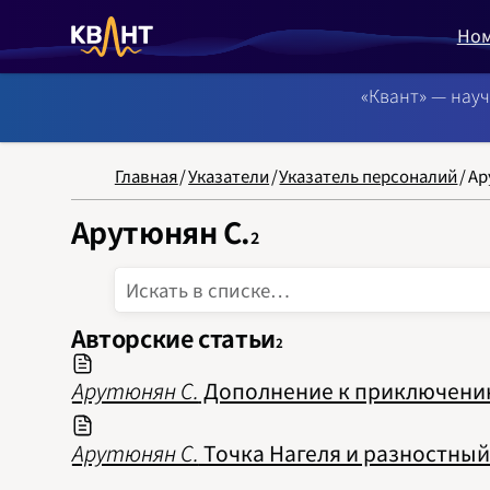
Но
«Квант» — нау
NB: Сортировка
Главная
/
Указатели
/
Указатель персоналий
/
Ар
Арутюнян С.
2
Авторские статьи
2
Арутюнян С.
Дополнение к приключению 
Арутюнян С.
Точка Нагеля и разностный 