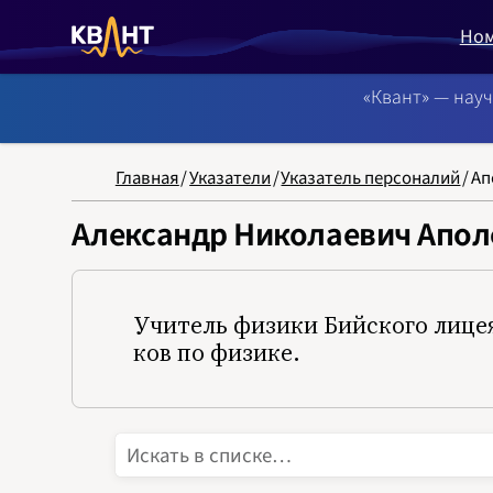
Но
«Квант» — нау
NB: Сортировка
Главная
/
Указатели
/
Указатель персоналий
/
Ап
Александр Николаевич Апо
Учитель физики Бийского лицея-
ков по физике.