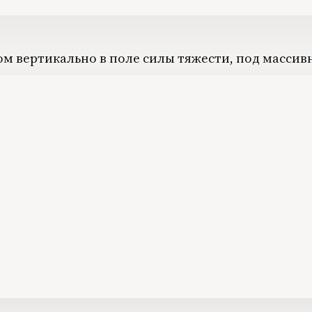
1994
1995
1996
1997
1998
ном вертикально в поле силы тяжести, под масс
1999
2000
2001
2002
2003
2004
2005
2006
2007
2008
2009
2010
2011
2012
2013
2014
2015
2016
2017
2018
2019