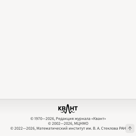
2009
2010
2011
2012
2013
2014
2015
2016
2017
2018
2019
2020
2021
2022
2023
2024
2025
2026
ПОДРОБНО
© 1970—2026, Редакция журнала «Квант»
© 2002—2026, МЦНМО
© 1970—2026, Редакция журнала «Квант»
© 2002—2026, МЦНМО
© 2022—2026, Математический институт им. В. А. Стеклова РАН
© 2022—2026, Математический институт им. В. А. Стеклова РАН