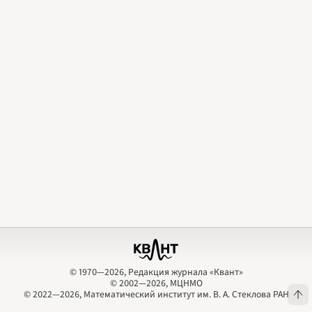
2009
2010
2011
2012
2013
2014
2015
2016
2017
2018
2019
2020
2021
2022
2023
2024
2025
2026
ПОДРОБНО
© 1970—2026, Редакция журнала «Квант»
© 2002—2026, МЦНМО
© 1970—2026, Редакция журнала «Квант»
© 2002—2026, МЦНМО
© 2022—2026, Математический институт им. В. А. Стеклова РАН
© 2022—2026, Математический институт им. В. А. Стеклова РАН